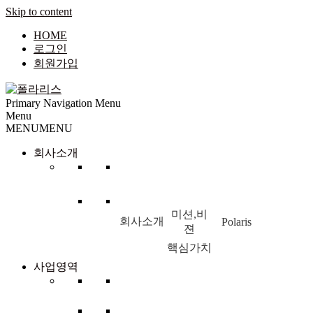
Skip to content
HOME
로그인
회원가입
Primary Navigation Menu
Menu
MENU
MENU
회사소개
CEO인
오시는
경영철학
CI
사말
길
미션,비
회사소개
Polaris
젼
핵심가치
사업영역
Enteral
Hospital
Hospital IT
nutrition
Marketing