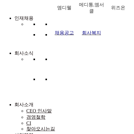
메디통,엠서
엠디웰
위즈온
클
인재채용
채용공고
회사복지
회사소식
-
세미나/
갤러리
News
교육
-
워크샵/
야외행
사
회사소개
CEO 인사말
경영철학
CI
찾아오시는길